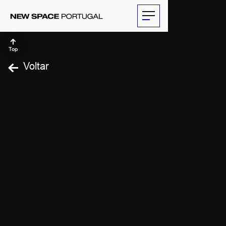
Top
Voltar
SOBRE
ATIVIDADES
PARCEIROS
NOTÍCIAS
THE
ECONOMIST