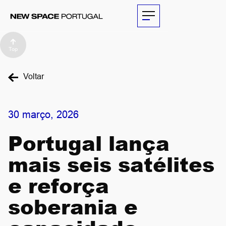
Top
SOBRE
Voltar
ATIVIDADES
30 março, 2026
PARCEIROS
Portugal lança
mais seis satélites
NOTÍCIAS
e reforça
THE
soberania e
ECONOMIST