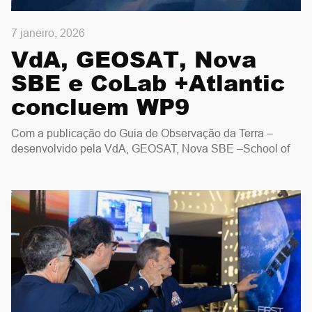
7 janeiro, 2026
VdA, GEOSAT, Nova
SBE e CoLab +Atlantic
concluem WP9
Com a publicação do Guia de Observação da Terra –
desenvolvido pela VdA, GEOSAT, Nova SBE –School of
Business and Economics e o CoLab +Atlântico – o WP9
fica concluído.