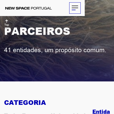
Top
PARCEIROS
SOBRE
41 entidades, um propósito comum.
ATIVIDADES
PARCEIROS
NOTÍCIAS
THE
CATEGORIA
ECONOMIST
Entidad